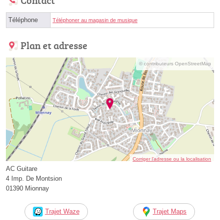
Contact
Téléphone
Téléphoner au magasin de musique
Plan et adresse
© contributeurs OpenStreetMap
Corriger l’adresse ou la localisation
AC Guitare
4 Imp. De Montsion
01390 Mionnay
Trajet Waze
Trajet Maps