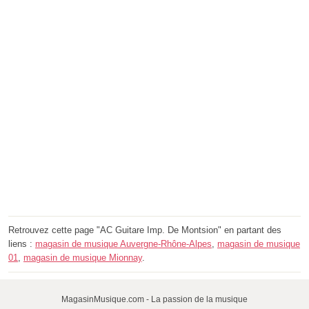
Retrouvez cette page "AC Guitare Imp. De Montsion" en partant des
liens :
magasin de musique Auvergne-Rhône-Alpes
,
magasin de musique
01
,
magasin de musique Mionnay
.
MagasinMusique.com - La passion de la musique