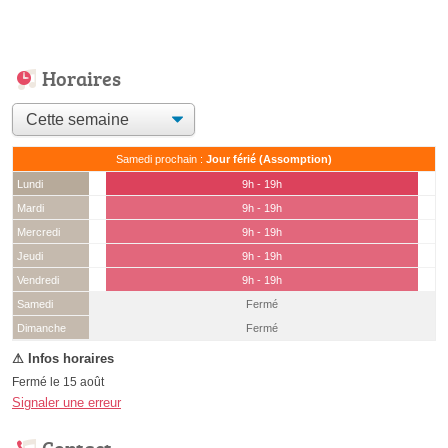
Horaires
Samedi prochain :
Jour férié (Assomption)
Lundi
9h - 19h
Mardi
9h - 19h
Mercredi
9h - 19h
Jeudi
9h - 19h
Vendredi
9h - 19h
Samedi
Fermé
(15 août)
Dimanche
Fermé
Fermé le 15 août
Signaler une erreur