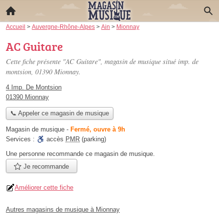
Accueil
>
Auvergne-Rhône-Alpes
>
Ain
>
Mionnay
AC Guitare
Cette fiche présente "AC Guitare", magasin de musique situé
imp. de
montsion
, 01390 Mionnay.
4 Imp. De Montsion
01390 Mionnay
📞 Appeler ce magasin de musique
Magasin de musique
-
Fermé, ouvre à 9h
Services :
accès
PMR
(parking)
Une personne
recommande
ce magasin de musique.
Je recommande
Améliorer cette fiche
Autres magasins de musique à Mionnay