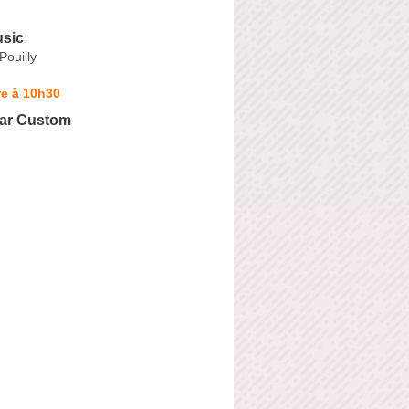
sic
Pouilly
re à 10h30
tar Custom