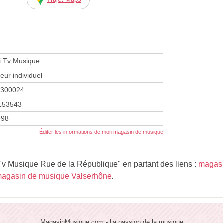
fi Tv Musique
eur individuel
4300024
153543
998
Éditer les informations de mon magasin de musique
 Tv Musique Rue de la République" en partant des liens :
magasi
agasin de musique Valserhône
.
MagasinMusique.com - La passion de la musique