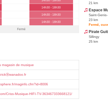
14h30 - 18h30
21 km
14h30 - 18h30
Espace Mu
Saint-Genis-
14h30 - 18h30
23 km
14h30 - 18h30
Fermé, ouv
Fermé
Pirate Gui
Sillingy
25 km
u magasin de musique
atrickⓐwanadoo.fr
sphere.fr/maginfo.cfm?id=8006
com/Criss-Musique-HIFI-TV-363467333668121/