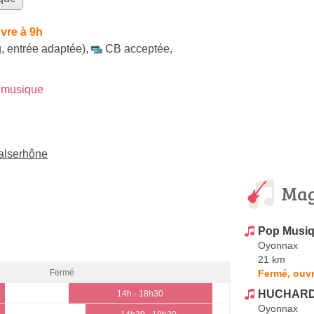
vre à 9h
, entrée adaptée)
,
CB acceptée
,
 musique
alserhône
Mag
Pop Musi
Oyonnax
21 km
Fermé, ouvr
Fermé
HUCHARD 
14h - 18h30
Oyonnax