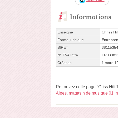
Informations
Enseigne
Chriss Hi
Forme juridique
Entrepren
SIRET
3811535
N° TVA Intra.
FR03381
Création
1 mars 1
Retrouvez cette page "Criss Hifi
Alpes
,
magasin de musique 01
,
m