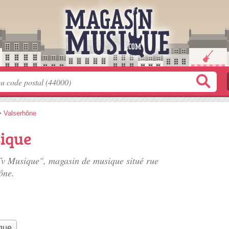
>
Valserhône
sique
i Tv Musique", magasin de musique situé
rue
ône.
que