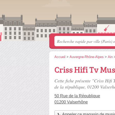
Accueil
>
Auvergne-Rhône-Alpes
>
Ain
Criss Hifi Tv Mu
Cette fiche présente "Criss Hif
de la république
, 01200 Valserh
50 Rue de la République
01200 Valserhône
📞 Appeler ce magasin de musi