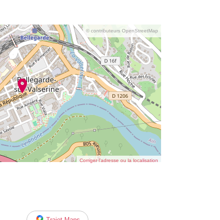
© contributeurs OpenStreetMap
Corriger l’adresse ou la localisation
Trajet Maps