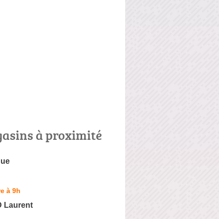
asins à proximité
que
e à 9h
Laurent