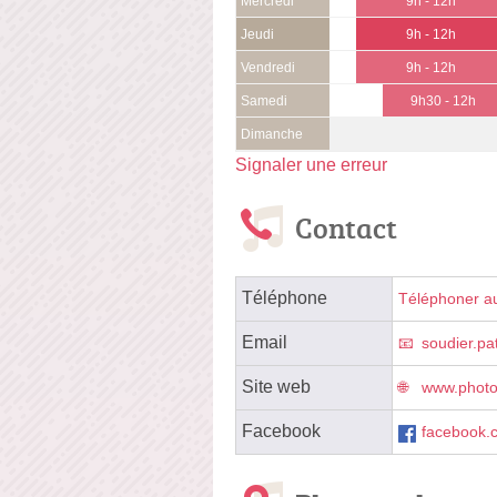
Mercredi
9h - 12h
Jeudi
9h - 12h
Vendredi
9h - 12h
Samedi
9h30 - 12h
Dimanche
Signaler une erreur
Contact
Téléphone
Téléphoner a
Email
soudier.p
Site web
www.photo
Facebook
facebook.