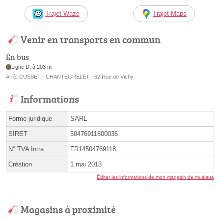
Trajet Waze
Trajet Maps
Venir en transports en commun
En bus
Ligne D, à 203 m
Arrêt CUSSET - CHANTEGRELET - 62 Rue de Vichy
Informations
Forme juridique
SARL
SIRET
50476911800036
N° TVA Intra.
FR14504769118
Création
1 mai 2013
Éditer les informations de mon magasin de musique
Magasins à proximité