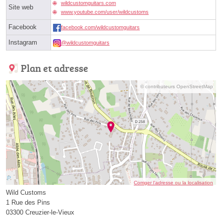
wildcustomguitars.com
Site web
www.youtube.com/user/wildcustoms
Facebook
facebook.com/wildcustomguitars
Instagram
@wildcustomguitars
Plan et adresse
© contributeurs OpenStreetMap
Corriger l’adresse ou la localisation
Wild Customs
1 Rue des Pins
03300 Creuzier-le-Vieux