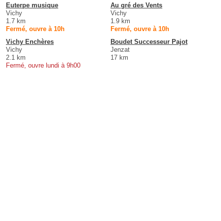
Euterpe musique
Au gré des Vents
Vichy
Vichy
1.7 km
1.9 km
Fermé, ouvre à 10h
Fermé, ouvre à 10h
Vichy Enchères
Boudet Successeur Pajot
Vichy
Jenzat
2.1 km
17 km
Fermé, ouvre lundi à 9h00