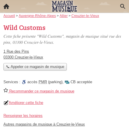
Accueil
>
Auvergne-Rhône-Alpes
>
Allier
>
Creuzier-le-Vieux
Wild Customs
Cette fiche présente "Wild Customs", magasin de musique situé
rue des
pins
, 03300 Creuzier-le-Vieux.
1 Rue des Pins
03300 Creuzier-le-Vieux
📞 Appeler ce magasin de musique
Services :
accès
PMR
(parking)
,
CB acceptée
Recommander ce magasin de musique
Améliorer cette fiche
Renseigner les horaires
Autres magasins de musique à Creuzier-le-Vieux