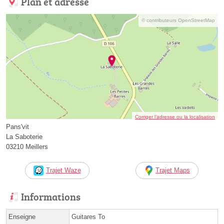
Plan et adresse
© contributeurs OpenStreetMap
Corriger l’adresse ou la localisation
Pans'vit
La Saboterie
03210 Meillers
Trajet Waze
Trajet Maps
Informations
Enseigne
Guitares To