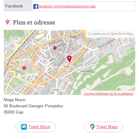
Facebook
facebook.com/megamusiquesono.gap
Plan et adresse
© contributeurs OpenStreetMap
Corriger l’adresse ou la localisation
Mega Music
66 Boulevard Georges Pompidou
05000 Gap
Trajet Waze
Trajet Maps