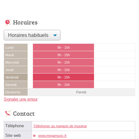
Horaires
Lundi
9h - 15h
Mardi
9h - 15h
Mercredi
9h - 15h
Jeudi
9h - 15h
Vendredi
9h - 15h
Samedi
9h - 15h
Dimanche
Fermé
Signaler une erreur
Contact
Téléphone
Téléphoner au magasin de musique
Site web
www.megamusic.fr