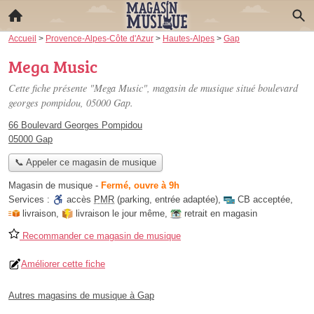
Accueil
>
Provence-Alpes-Côte d'Azur
>
Hautes-Alpes
>
Gap
Mega Music
Cette fiche présente "Mega Music", magasin de musique situé
boulevard
georges pompidou
, 05000 Gap.
66 Boulevard Georges Pompidou
05000 Gap
📞 Appeler ce magasin de musique
Magasin de musique
-
Fermé, ouvre à 9h
Services :
accès
PMR
(parking, entrée adaptée)
,
CB acceptée
,
livraison
,
livraison le jour même
,
retrait en magasin
Recommander ce magasin de musique
Améliorer cette fiche
Autres magasins de musique à Gap