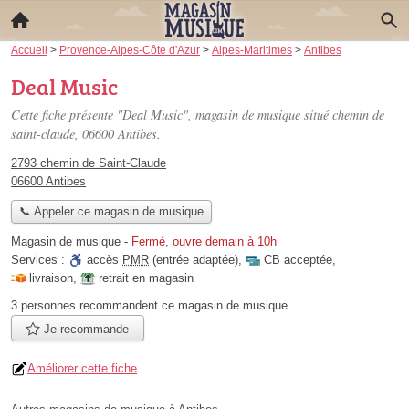
Accueil
>
Provence-Alpes-Côte d'Azur
>
Alpes-Maritimes
>
Antibes
Deal Music
Cette fiche présente "Deal Music", magasin de musique situé
chemin de
saint-claude
, 06600 Antibes.
2793 chemin de Saint-Claude
06600 Antibes
📞 Appeler ce magasin de musique
Magasin de musique
-
Fermé, ouvre demain à 10h
Services :
accès
PMR
(entrée adaptée)
,
CB acceptée
,
livraison
,
retrait en magasin
3 personnes
recommandent
ce magasin de musique.
Je recommande
Améliorer cette fiche