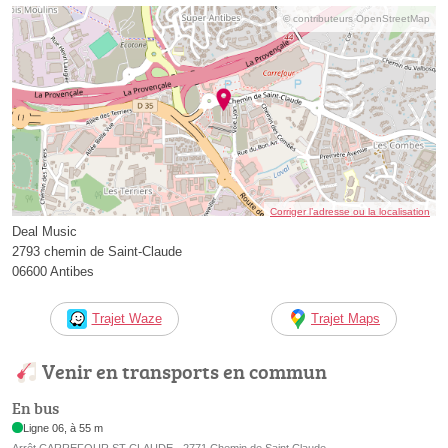
© contributeurs OpenStreetMap
Corriger l’adresse ou la localisation
Deal Music
2793 chemin de Saint-Claude
06600 Antibes
Trajet Waze
Trajet Maps
Venir en transports en commun
En bus
Ligne 06, à 55 m
Arrêt CARREFOUR ST CLAUDE - 2771 Chemin de Saint Claude