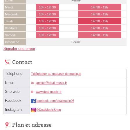
Lundi
Fermé
Mardi
10h - 12h30
14h30 - 19h
Mercredi
10h - 12h30
14h30 - 19h
Jeudi
10h - 12h30
14h30 - 19h
Vendredi
10h - 12h30
14h30 - 19h
Samedi
10h - 12h30
14h30 - 19h
Dimanche
Fermé
Signaler une erreur
Contact
Téléphone
Téléphoner au magasin de musique
Email
jannickⓐdeal-music.fr
Site web
www.deal-music.fr
Facebook
facebook.com/dealmusic06
Instagram
@DealMusicShop
Plan et adresse