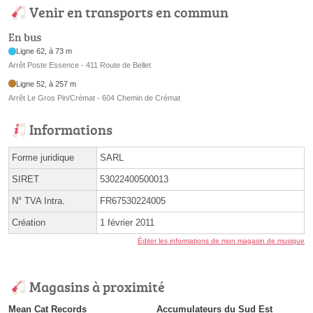
Venir en transports en commun
En bus
Ligne 62, à 73 m
Arrêt Poste Essence - 411 Route de Bellet
Ligne 52, à 257 m
Arrêt Le Gros Pin/Crémat - 604 Chemin de Crémat
Informations
Forme juridique
SARL
SIRET
53022400500013
N° TVA Intra.
FR67530224005
Création
1 février 2011
Éditer les informations de mon magasin de musique
Magasins à proximité
Mean Cat Records
Accumulateurs du Sud Est