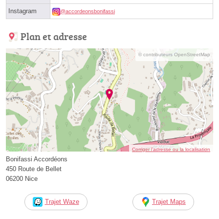
Instagram
@accordeonsbonifassi
Plan et adresse
© contributeurs OpenStreetMap
Corriger l’adresse ou la localisation
Bonifassi Accordéons
450 Route de Bellet
06200 Nice
Trajet Waze
Trajet Maps