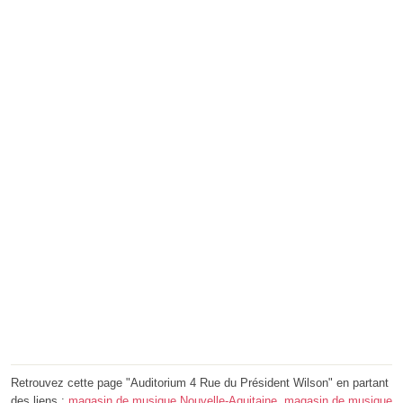
Retrouvez cette page "Auditorium 4 Rue du Président Wilson" en partant
des liens :
magasin de musique Nouvelle-Aquitaine
,
magasin de musique