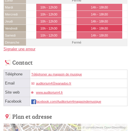
Lundi
Fermé
Mardi
10h - 12h30
14h - 18h30
Mercredi
10h - 12h30
14h - 18h30
Jeudi
10h - 12h30
14h - 18h30
Vendredi
10h - 12h30
14h - 18h30
Samedi
10h - 12h30
14h - 18h30
Dimanche
Fermé
Signaler une erreur
Contact
Téléphone
Téléphoner au magasin de musique
Email
auditorium4ⓐwanadoo.fr
Site web
www.auditorium4.fr
Facebook
facebook.com/Auditorium4magasindemusique
Plan et adresse
© contributeurs OpenStreetMap