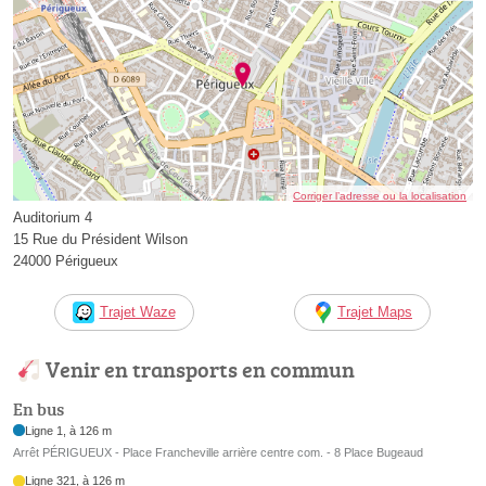
Corriger l’adresse ou la localisation
Auditorium 4
15 Rue du Président Wilson
24000 Périgueux
Trajet Waze
Trajet Maps
Venir en transports en commun
En bus
Ligne 1, à 126 m
Arrêt PÉRIGUEUX - Place Francheville arrière centre com. - 8 Place Bugeaud
Ligne 321, à 126 m