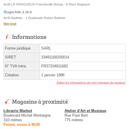
Arrêt LR PERIGUEUX-Francheville Monop - 8 Place Bugeaud
Ligne K4A, à 18 m
Arrêt Badinter - 1 Esplanade Robert Badinter
Voir tout
Informations
Forme juridique
SARL
SIRET
33491168200014
N° TVA Intra.
FR37334911682
Création
1 janvier 1986
Éditer les informations de mon magasin de musique
Magasins à proximité
Librairie Marbot
Atelier d'Art et Musique
Boulevard Michel Montaigne
Rue Paul Bert
310 mètres
775 mètres
Fermé, ouvre à 9h30