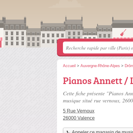
Accueil
>
Auvergne-Rhône-Alpes
>
Drô
Pianos Annett / 
Cette fiche présente "Pianos An
musique situé
rue vernoux
, 2600
5 Rue Vernoux
26000 Valence
📞 Appeler ce magasin de musi