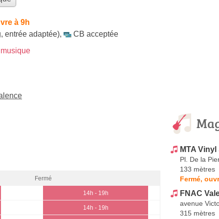
vre à 9h
, entrée adaptée)
,
CB acceptée
 musique
alence
Mag
MTA Vinyl
Pl. De la Pie
133 mètres
Fermé, ouvr
Fermé
FNAC Val
14h - 19h
avenue Vict
14h - 19h
315 mètres