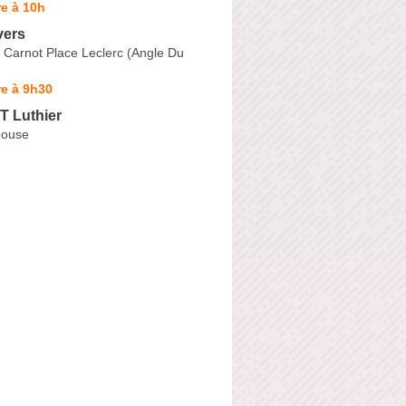
e à 10h
vers
 Carnot Place Leclerc (Angle Du
e à 9h30
T Luthier
house