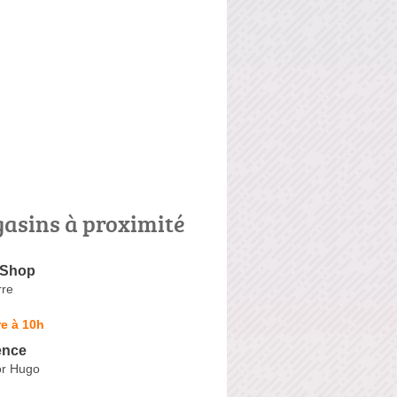
asins à proximité
 Shop
rre
e à 10h
ence
or Hugo