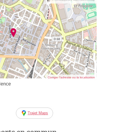
Corriger l’adresse ou la localisation
alence
Trajet Maps
ports en commun