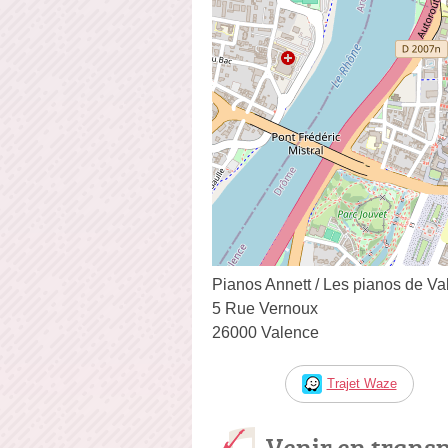
Pianos Annett / Les pianos de V
5 Rue Vernoux
26000 Valence
Trajet Waze
Venir en trans