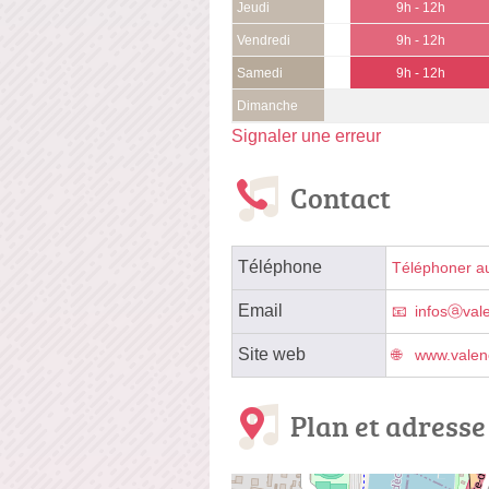
Jeudi
9h - 12h
Vendredi
9h - 12h
Samedi
9h - 12h
Dimanche
Signaler une erreur
Contact
Téléphone
Téléphoner a
Email
infosⓐval
Site web
www.valen
Plan et adresse