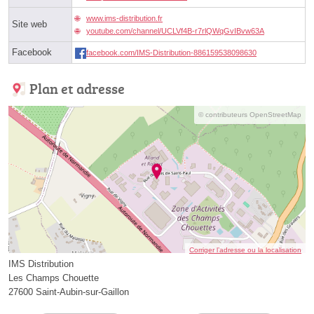
www.ims-distribution.fr
Site web
youtube.com/channel/UCLVf4B-r7rlQWqGvIBvw63A
Facebook
facebook.com/IMS-Distribution-886159538098630
Plan et adresse
© contributeurs OpenStreetMap
Corriger l’adresse ou la localisation
IMS Distribution
Les Champs Chouette
27600 Saint-Aubin-sur-Gaillon