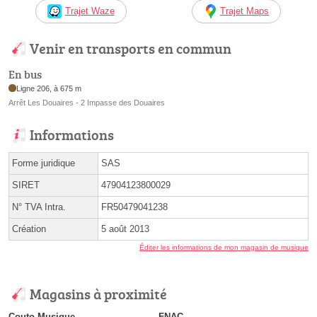
Trajet Waze
Trajet Maps
Venir en transports en commun
En bus
Ligne 206, à 675 m
Arrêt Les Douaires - 2 Impasse des Douaires
Informations
Forme juridique
SAS
SIRET
47904123800029
N° TVA Intra.
FR50479041238
Création
5 août 2013
Éditer les informations de mon magasin de musique
Magasins à proximité
Couto Musique
FNAC