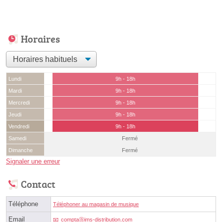
Horaires
Lundi
9h - 18h
Mardi
9h - 18h
Mercredi
9h - 18h
Jeudi
9h - 18h
Vendredi
9h - 18h
Samedi
Fermé
Dimanche
Fermé
Signaler une erreur
Contact
Téléphone
Téléphoner au magasin de musique
Email
comptaⓐims-distribution.com