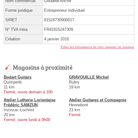
Nom commercial
Goudedr'Anche
Forme juridique
Entrepreneur individuel
SIRET
81524730900017
N° TVA Intra.
FR41815247309
Création
4 janvier 2016
Éditer les informations de mon magasin de musique
Magasins à proximité
Bodart Guitars
GRAVOUILLE Michel
Quimperlé
Bubry
11 km
19 km
Fermé, ouvre demain à 10h
Atelier Lutherie Lorientaise
Atelier Guitares et Compagnie
Frédéric SAMZUN
Hennebont
Inzinzac-Lochrist
21 km
20 km
Fermé
Fermé, ouvre lundi à 9h00