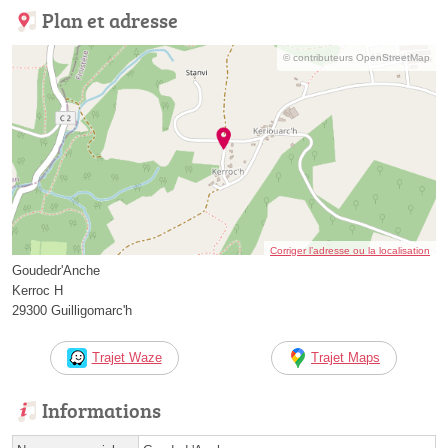
Plan et adresse
© contributeurs OpenStreetMap
Corriger l’adresse ou la localisation
Goudedr'Anche
Kerroc H
29300 Guilligomarc'h
Trajet Waze
Trajet Maps
Informations