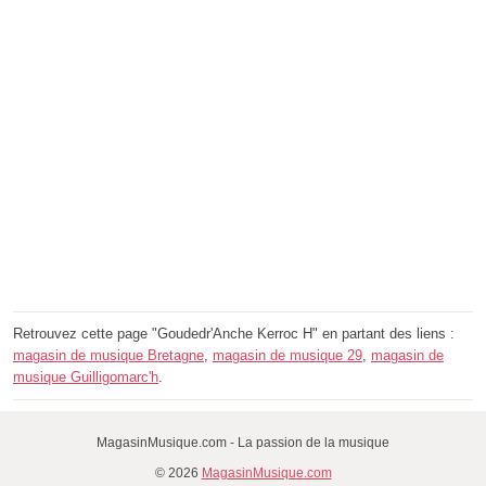
Retrouvez cette page "Goudedr'Anche Kerroc H" en partant des liens :
magasin de musique Bretagne
,
magasin de musique 29
,
magasin de
musique Guilligomarc'h
.
MagasinMusique.com - La passion de la musique
© 2026
MagasinMusique.com