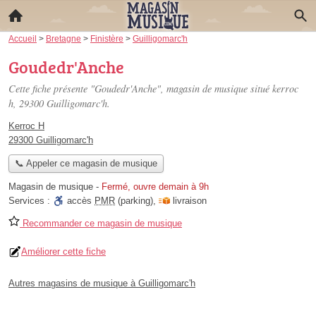
Accueil
>
Bretagne
>
Finistère
>
Guilligomarc'h
Goudedr'Anche
Cette fiche présente "Goudedr'Anche", magasin de musique situé
kerroc
h
, 29300 Guilligomarc'h.
Kerroc H
29300 Guilligomarc'h
📞 Appeler ce magasin de musique
Magasin de musique
-
Fermé, ouvre demain à 9h
Services :
accès
PMR
(parking)
,
livraison
Recommander ce magasin de musique
Améliorer cette fiche
Autres magasins de musique à Guilligomarc'h