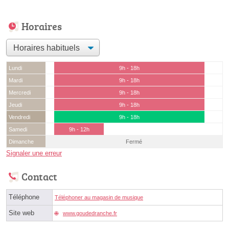
Horaires
Lundi
9h - 18h
Mardi
9h - 18h
Mercredi
9h - 18h
Jeudi
9h - 18h
Vendredi
9h - 18h
Samedi
9h - 12h
Dimanche
Fermé
Signaler une erreur
Contact
Téléphone
Téléphoner au magasin de musique
Site web
www.goudedranche.fr