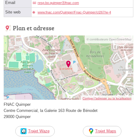
Email
resp.bo.quimperⓐfnac.com
Site web
www.fnac.com/Quimper/Fnac-Quimper/cl267/w-4
Plan et adresse
© contributeurs OpenStreetMap
Corriger l’adresse ou la localisation
FNAC Quimper
Centre Commercial, la Galerie 163 Route de Bénodet
29000 Quimper
Trajet Waze
Trajet Maps