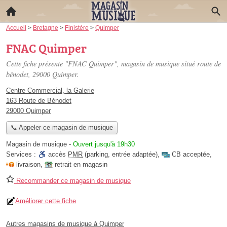
Accueil
>
Bretagne
>
Finistère
>
Quimper
FNAC Quimper
Cette fiche présente "FNAC Quimper", magasin de musique situé
route de
bénodet
, 29000 Quimper.
Centre Commercial, la Galerie
163 Route de Bénodet
29000 Quimper
📞 Appeler ce magasin de musique
Magasin de musique
-
Ouvert jusqu'à 19h30
Services :
accès
PMR
(parking, entrée adaptée)
,
CB acceptée
,
livraison
,
retrait en magasin
Recommander ce magasin de musique
Améliorer cette fiche
Autres magasins de musique à Quimper