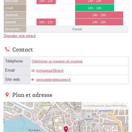
Mercredi
10h - 12h
14h - 18h
Jeudi
14h - 18h
Vendredi
14h - 19h
Samedi
10h - 12h
14h - 19h
Dimanche
Fermé
Signaler une erreur
Contact
Téléphone
Téléphoner au magasin de musique
Email
jychouteauⓐfree.fr
Site web
www.atelierdelaguitare.fr
Plan et adresse
© contributeurs OpenStreetMap