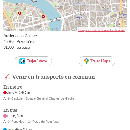
Corriger l’adresse ou la localisation
Atelier de la Guitare
45 Rue Peyrolières
31000 Toulouse
Trajet Waze
Trajet Maps
Venir en transports en commun
En métro
Ligne A, à 467 m
Arrêt Capitole - Square Général Charles de Gaulle
En bus
VILLE, à 257 m
Arrêt Pont Neuf - 14 Place du Pont Neuf
Ligne 44, à 238 m