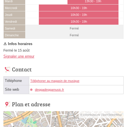
Mardi
13h30 - 19h
Mercredi
10h30 - 19h
Jeudi
10h30 - 19h
Vendredi
10h30 - 19h
Samedi
Fermé
(15 août)
Dimanche
Fermé
Fermé le 15 août
Signaler une erreur
Contact
Téléphone
Téléphoner au magasin de musique
Site web
dinggadinggamusic.fr
Plan et adresse
© contributeurs OpenStreetMap