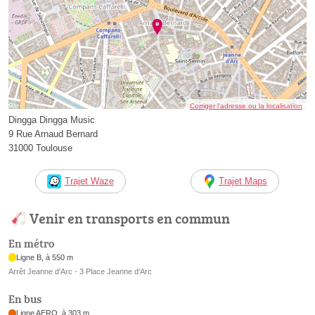
Corriger l’adresse ou la localisation
Dingga Dingga Music
9 Rue Arnaud Bernard
31000 Toulouse
Trajet Waze
Trajet Maps
Venir en transports en commun
En métro
Ligne B, à 550 m
Arrêt Jeanne d'Arc - 3 Place Jeanne d'Arc
En bus
Ligne AERO, à 303 m