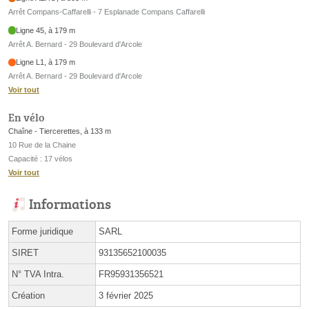
Arrêt Compans-Caffarelli - 7 Esplanade Compans Caffarelli
Ligne 45, à 179 m
Arrêt A. Bernard - 29 Boulevard d'Arcole
Ligne L1, à 179 m
Arrêt A. Bernard - 29 Boulevard d'Arcole
Voir tout
En vélo
Chaîne - Tiercerettes, à 133 m
10 Rue de la Chaine
Capacité : 17 vélos
Voir tout
Informations
Forme juridique
SARL
SIRET
93135652100035
N° TVA Intra.
FR95931356521
Création
3 février 2025