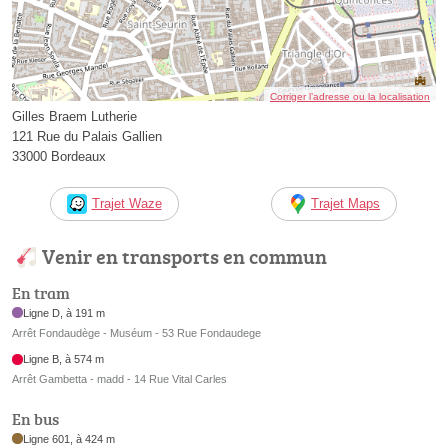
Corriger l’adresse ou la localisation
Gilles Braem Lutherie
121 Rue du Palais Gallien
33000 Bordeaux
Trajet Waze
Trajet Maps
Venir en transports en commun
En tram
Ligne D, à 191 m
Arrêt Fondaudège - Muséum - 53 Rue Fondaudege
Ligne B, à 574 m
Arrêt Gambetta - madd - 14 Rue Vital Carles
En bus
Ligne 601, à 424 m