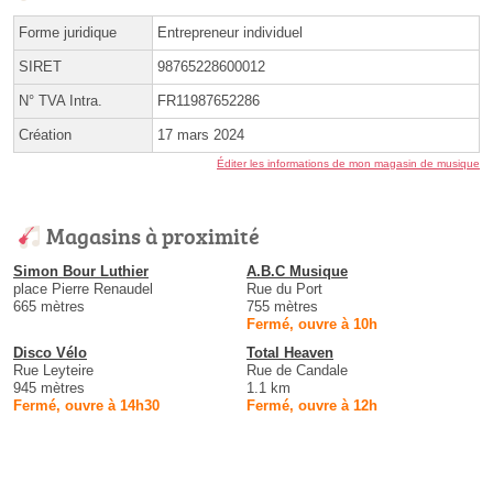
Forme juridique
Entrepreneur individuel
SIRET
98765228600012
N° TVA Intra.
FR11987652286
Création
17 mars 2024
Éditer les informations de mon magasin de musique
Magasins à proximité
Simon Bour Luthier
A.B.C Musique
place Pierre Renaudel
Rue du Port
665 mètres
755 mètres
Fermé, ouvre à 10h
Disco Vélo
Total Heaven
Rue Leyteire
Rue de Candale
945 mètres
1.1 km
Fermé, ouvre à 14h30
Fermé, ouvre à 12h