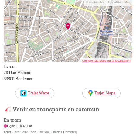
© contributeurs OpenStreetMap
Corriger l’adresse ou la localisation
Livreur
76 Rue Malbec
33800 Bordeaux
Trajet Waze
Trajet Maps
Venir en transports en commun
En tram
Ligne C, à 487 m
Arrêt Gare Saint-Jean - 30 Rue Charles Domercq