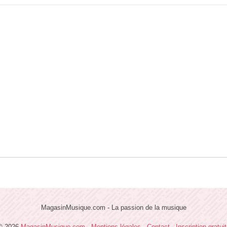
MagasinMusique.com - La passion de la musique
© 2026
MagasinMusique.com
-
Mentions légales
-
Contact
-
Inscription gratui