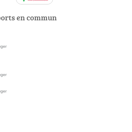
ports en commun
uger
uger
uger