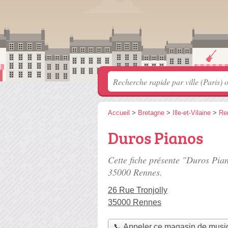
Accueil
>
Bretagne
>
Ille-et-Vilaine
>
Re
Duros Pianos
Cette fiche présente "Duros Pia
35000 Rennes.
26 Rue Tronjolly
35000 Rennes
📞 Appeler ce magasin de musi