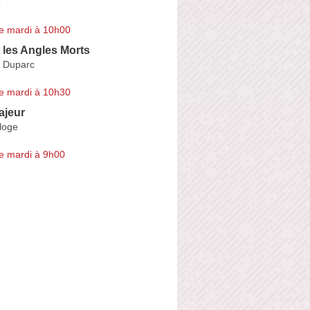
o
e mardi à 10h00
 les Angles Morts
n Duparc
e mardi à 10h30
ajeur
loge
e mardi à 9h00