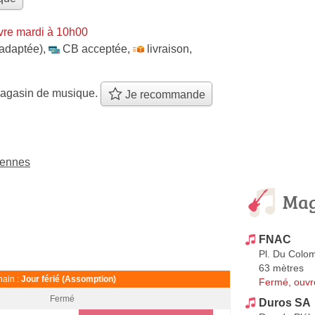
vre mardi à 10h00
 adaptée)
,
CB acceptée
,
livraison
,
agasin de musique.
Je recommande
Rennes
Mag
FNAC
Pl. Du Colo
63 mètres
ain :
Jour férié (Assomption)
Fermé, ouvr
Fermé
Duros SA