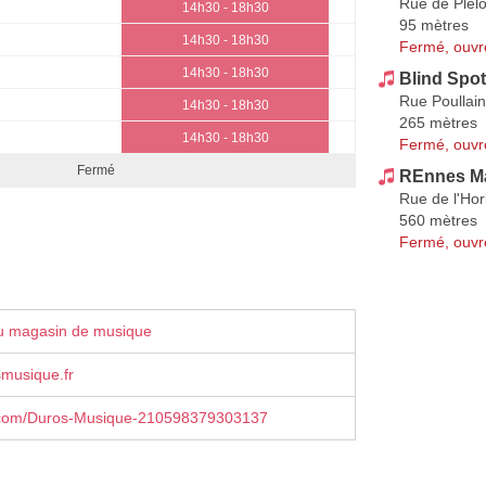
Rue de Plél
14h30 - 18h30
95 mètres
14h30 - 18h30
Fermé, ouvr
14h30 - 18h30
Blind Spot
Rue Poullai
14h30 - 18h30
265 mètres
14h30 - 18h30
Fermé, ouvr
Fermé
REnnes M
Rue de l'Hor
560 mètres
Fermé, ouvr
u magasin de musique
musique.fr
com/Duros-Musique-210598379303137