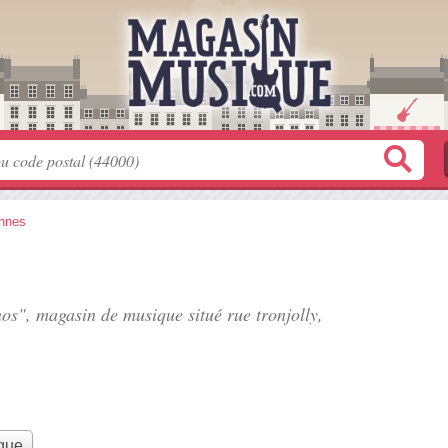
nnes
nos", magasin de musique situé
rue tronjolly
,
que