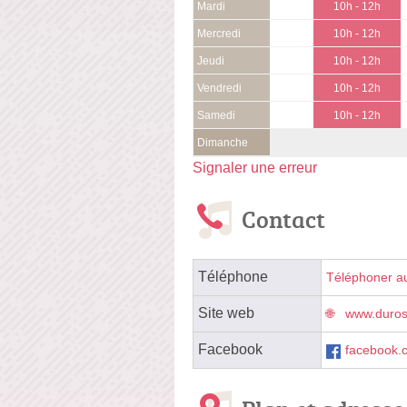
Mardi
10h - 12h
Mercredi
10h - 12h
Jeudi
10h - 12h
Vendredi
10h - 12h
Samedi
10h - 12h
Dimanche
Signaler une erreur
Contact
Téléphone
Téléphoner a
Site web
www.duros
Facebook
facebook.