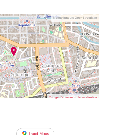
© contributeurs OpenStreetMap
Corriger l’adresse ou la localisation
Trajet Maps