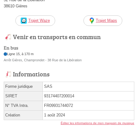
38610 Gières
Trajet Waze
Trajet Maps
Venir en transports en commun
En bus
Ligne 15, à 170 m
Arrêt Gières, Champrondet - 38 Rue de la Libération
Informations
Forme juridique
SAS
SIRET
93174407200014
N° TVA Intra.
FR09931744072
Création
1 août 2024
Éditer les informations de mon magasin de musique