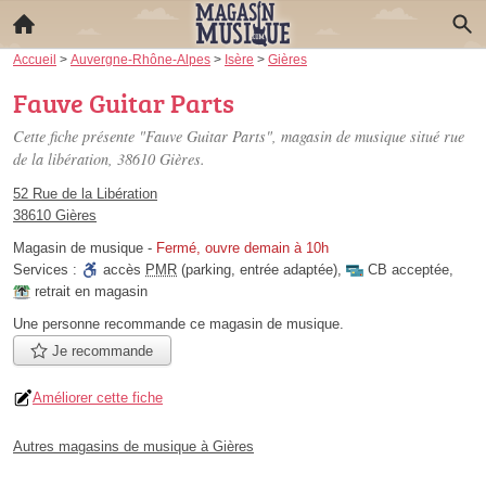
Accueil
>
Auvergne-Rhône-Alpes
>
Isère
>
Gières
Fauve Guitar Parts
Cette fiche présente "Fauve Guitar Parts", magasin de musique situé
rue
de la libération
, 38610 Gières.
52 Rue de la Libération
38610 Gières
Magasin de musique
-
Fermé, ouvre demain à 10h
Services :
accès
PMR
(parking, entrée adaptée)
,
CB acceptée
,
retrait en magasin
Une personne
recommande
ce magasin de musique.
Je recommande
Améliorer cette fiche
Autres magasins de musique à Gières