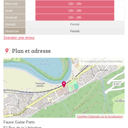
Mercredi
10h - 18h
Jeudi
10h - 18h
Vendredi
10h - 18h
Samedi
Fermé
Dimanche
Fermé
Signaler une erreur
Plan et adresse
© contributeurs OpenStreetMap
Corriger l’adresse ou la localisation
Fauve Guitar Parts
52 Rue de la Libération