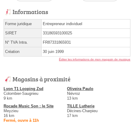
Informations
Forme juridique
Entrepreneur individuel
SIRET
33186593100025
N° TVA Intra.
FR87331865931
Création
30 juin 1999
Éditer les informations de mon magasin de musique
Magasins à proximité
Lyon T1 Looping Zsd
Oliveira Paulo
Colombier-Saugnieu
Niévroz
9 km
13 km
Rocade Music Son : le Site
TILLE Lutherie
Meyzieu
Décines-Charpieu
16 km
17 km
Fermé, ouvre à 11h