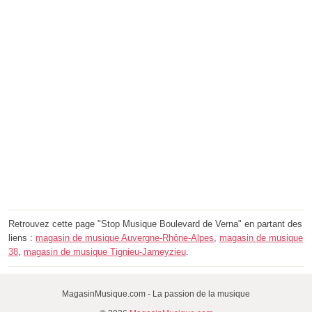
Retrouvez cette page "Stop Musique Boulevard de Verna" en partant des
liens :
magasin de musique Auvergne-Rhône-Alpes
,
magasin de musique
38
,
magasin de musique Tignieu-Jameyzieu
.
MagasinMusique.com - La passion de la musique