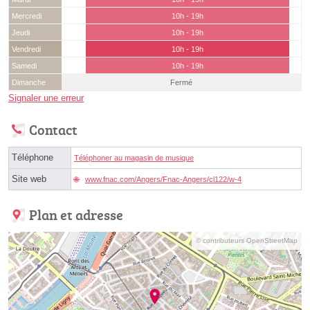
Mercredi
10h - 19h
Jeudi
10h - 19h
Vendredi
10h - 19h
Samedi
10h - 19h
Dimanche
Fermé
Signaler une erreur
Contact
Téléphone
Téléphoner au magasin de musique
Site web
www.fnac.com/Angers/Fnac-Angers/cl122/w-4
Plan et adresse
© contributeurs OpenStreetMap