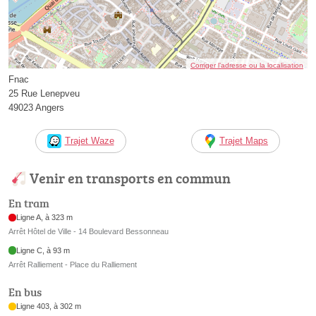
Corriger l’adresse ou la localisation
Fnac
25 Rue Lenepveu
49023 Angers
Trajet Waze
Trajet Maps
Venir en transports en commun
En tram
Ligne A, à 323 m
Arrêt Hôtel de Ville - 14 Boulevard Bessonneau
Ligne C, à 93 m
Arrêt Ralliement - Place du Ralliement
En bus
Ligne 403, à 302 m