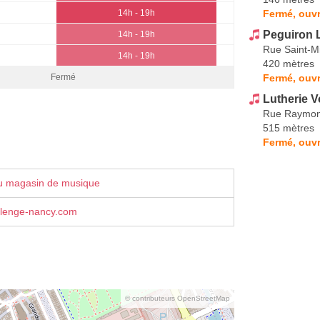
Fermé, ouvr
14h - 19h
Peguiron L
14h - 19h
Rue Saint-M
14h - 19h
420 mètres
Fermé, ouvr
Fermé
Lutherie 
Rue Raymon
515 mètres
Fermé, ouvr
u magasin de musique
llenge-nancy.com
© contributeurs OpenStreetMap