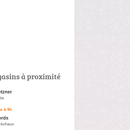
asins à proximité
tzner
ta
e à 9h
ords
réchaux