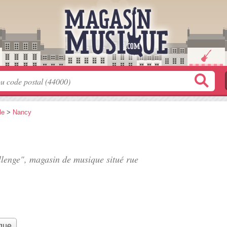
le
>
Nancy
llenge", magasin de musique situé
rue
que