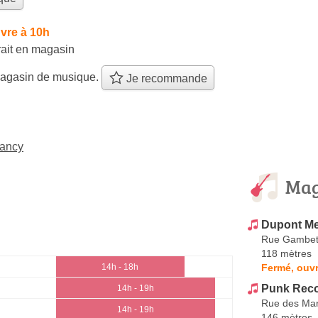
vre à 10h
rait en magasin
agasin de musique.
Je recommande
Nancy
Mag
Dupont Me
Rue Gambet
118 mètres
Fermé, ouvr
14h - 18h
Punk Rec
14h - 19h
Rue des Ma
14h - 19h
146 mètres