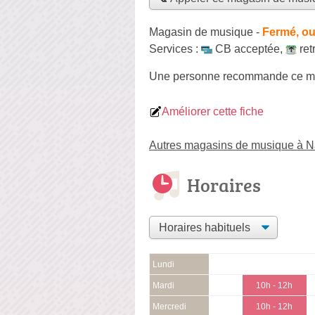
Magasin de musique
-
Fermé, ou
Services :
CB acceptée
,
ret
Une personne
recommande
ce m
Améliorer cette fiche
Autres magasins de musique à 
Horaires
Lundi
Mardi
10h - 12h
Mercredi
10h - 12h