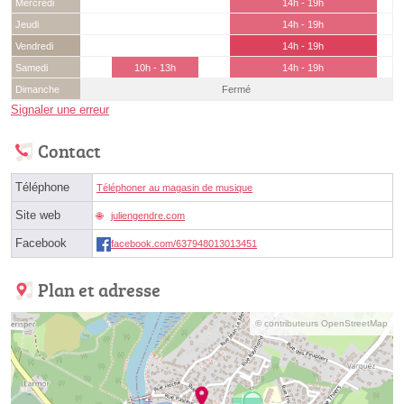
Mercredi
14h - 19h
Jeudi
14h - 19h
Vendredi
14h - 19h
Samedi
10h - 13h
14h - 19h
Dimanche
Fermé
Signaler une erreur
Contact
Téléphone
Téléphoner au magasin de musique
Site web
juliengendre.com
Facebook
facebook.com/637948013013451
Plan et adresse
© contributeurs OpenStreetMap