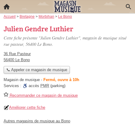
Accueil
>
Bretagne
>
Morbihan
>
Le Bono
Julien Gendre Luthier
Cette fiche présente "Julien Gendre Luthier", magasin de musique situé
rue pasteur
, 56400 Le Bono.
36 Rue Pasteur
56400 Le Bono
📞 Appeler ce magasin de musique
Magasin de musique
-
Fermé, ouvre à 10h
Services :
accès
PMR
(parking)
Recommander ce magasin de musique
Améliorer cette fiche
Autres magasins de musique au Bono