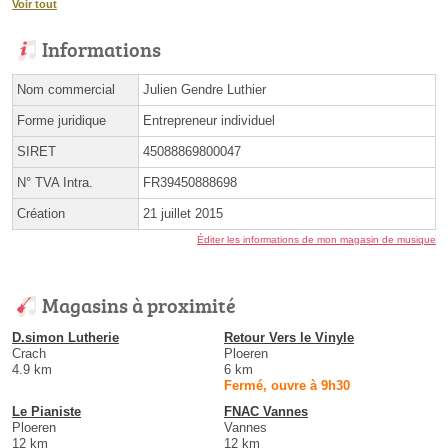
Voir tout
Informations
Nom commercial
Julien Gendre Luthier
Forme juridique
Entrepreneur individuel
SIRET
45088869800047
N° TVA Intra.
FR39450888698
Création
21 juillet 2015
Éditer les informations de mon magasin de musique
Magasins à proximité
D.simon Lutherie
Retour Vers le Vinyle
Crach
Ploeren
4.9 km
6 km
Fermé, ouvre à 9h30
Le Pianiste
FNAC Vannes
Ploeren
Vannes
12 km
12 km