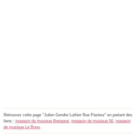
Retrouvez cette page "Julien Gendre Luthier Rue Pasteur" en partant des
liens :
magasin de musique Bretagne
,
magasin de musique 56
,
magasin
de musique Le Bono
.