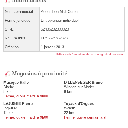
Nom commercial
Accordeon Midi Center
Forme juridique
Entrepreneur individuel
SIRET
52486232300028
N° TVA Intra.
FR46524862323
Création
1 janvier 2013
Éditer les informations de mon magasin de musique
Magasins à proximité
Musique Haller
DILLENSEGER Bruno
Bitche
Wingen-sur-Moder
8 km
9 km
Fermé, ouvre mardi à 9h00
LAJUGEE Pierre
Tuyaux d'Orgues
Ingwiller
Wœrth
12 km
22 km
Fermé, ouvre mardi à 9h00
Fermé, ouvre demain à 7h