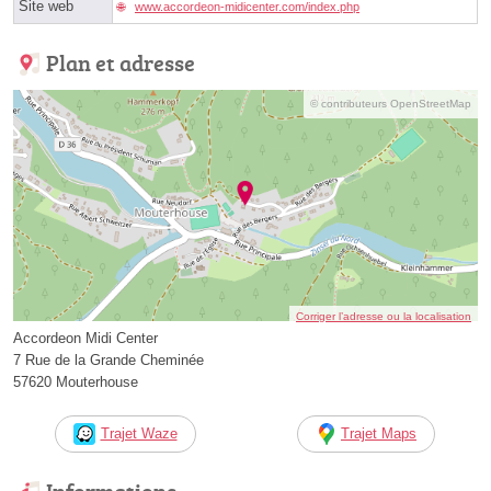
Site web
www.accordeon-midicenter.com/index.php
Plan et adresse
© contributeurs OpenStreetMap
Corriger l’adresse ou la localisation
Accordeon Midi Center
7 Rue de la Grande Cheminée
57620 Mouterhouse
Trajet Waze
Trajet Maps
Informations