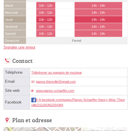
Mardi
10h - 12h
14h - 19h
Mercredi
10h - 12h
14h - 19h
Jeudi
10h - 12h
14h - 19h
Vendredi
10h - 12h
14h - 19h
Samedi
10h - 12h
14h - 19h
Dimanche
Fermé
Signaler une erreur
Contact
Téléphone
Téléphoner au magasin de musique
Email
pianos.thionvilleⓐgmail.com
Site web
www.pianos-schaeffer.com
fr-fr.facebook.com/pages/Pianos-Schaeffer-Nancy-Metz-Thion
Facebook
ville/211165462254384
Plan et adresse
© contributeurs OpenStreetMap