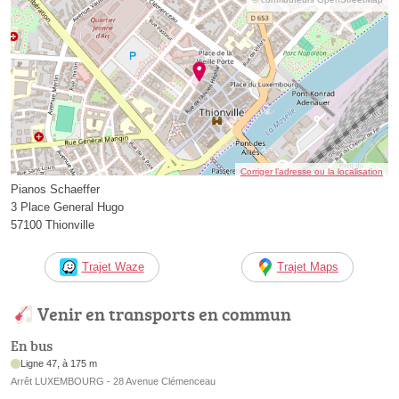
Corriger l’adresse ou la localisation
Pianos Schaeffer
3 Place General Hugo
57100 Thionville
Trajet Waze
Trajet Maps
Venir en transports en commun
En bus
Ligne 47, à 175 m
Arrêt LUXEMBOURG - 28 Avenue Clémenceau