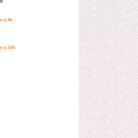
ts
e à 9h
e à 10h