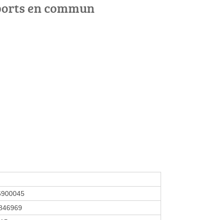
ports en commun
6900045
846969