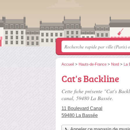
Accueil
>
Hauts-de-France
>
Nord
>
La 
Cat's Backline
Cette fiche présente "Cat's Bac
canal
, 59480 La Bassée.
11 Boulevard Canal
59480 La Bassée
📞 Appeler ce magasin de musi