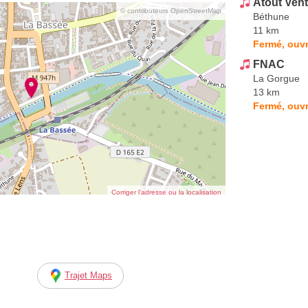
Atout Ven
© contributeurs OpenStreetMap
Béthune
11 km
Fermé, ouvr
FNAC
La Gorgue
13 km
Fermé, ouvr
Corriger l’adresse ou la localisation
Trajet Maps