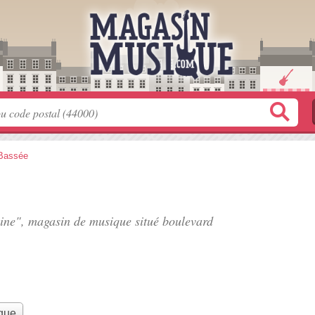
Bassée
kline", magasin de musique situé
boulevard
que