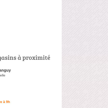
asins à proximité
Tanguy
elle
e à 9h