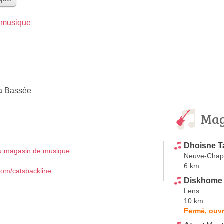
 musique
La Bassée
Mag
Dhoisne 
u magasin de musique
Neuve-Chap
6 km
com/catsbackline
Diskhome
Lens
10 km
Fermé, ouvr