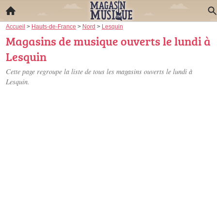
Accueil
>
Hauts-de-France
>
Nord
>
Lesquin
Magasins de musique ouverts le lundi à
Lesquin
Cette page regroupe la liste de tous les magasins ouverts le lundi à
Lesquin.