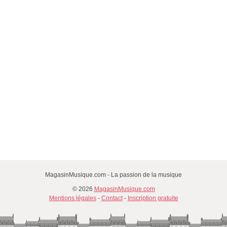
MagasinMusique.com - La passion de la musique
© 2026
MagasinMusique.com
Mentions légales
-
Contact
-
Inscription gratuite