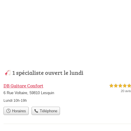
1 spécialiste ouvert le lundi
DB Guitare Confort
5,0 étoiles sur 5
20 avis
6 Rue Voltaire, 59810 Lesquin
Lundi 10h-19h
Horaires
Téléphone