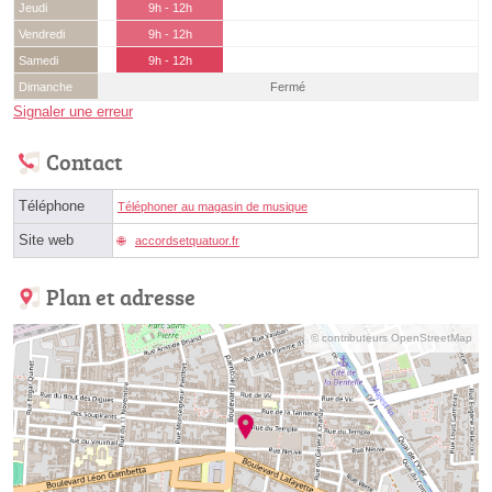
Jeudi
9h - 12h
Vendredi
9h - 12h
Samedi
9h - 12h
Dimanche
Fermé
Signaler une erreur
Contact
Téléphone
Téléphoner au magasin de musique
Site web
accordsetquatuor.fr
Plan et adresse
© contributeurs OpenStreetMap