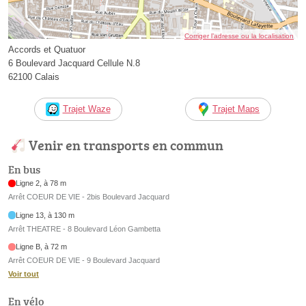
Corriger l’adresse ou la localisation
Accords et Quatuor
6 Boulevard Jacquard Cellule N.8
62100 Calais
Trajet Waze
Trajet Maps
Venir en transports en commun
En bus
Ligne 2, à 78 m
Arrêt COEUR DE VIE - 2bis Boulevard Jacquard
Ligne 13, à 130 m
Arrêt THEATRE - 8 Boulevard Léon Gambetta
Ligne B, à 72 m
Arrêt COEUR DE VIE - 9 Boulevard Jacquard
Voir tout
En vélo