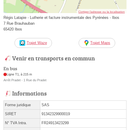
Corriger l’adresse ou la localisation
Régis Latapie - Lutherie et facture instrumentale des Pyrénées - Ibos
7 Rue Brauhauban
65420 Ibos
Trajet Waze
Trajet Maps
Venir en transports en commun
En bus
Ligne T1, à 215 m
Arrêt Pradet - 1 Rue du Pradet
Informations
Forme juridique
SAS
SIRET
91342329900019
N° TVA Intra.
FR24913423299