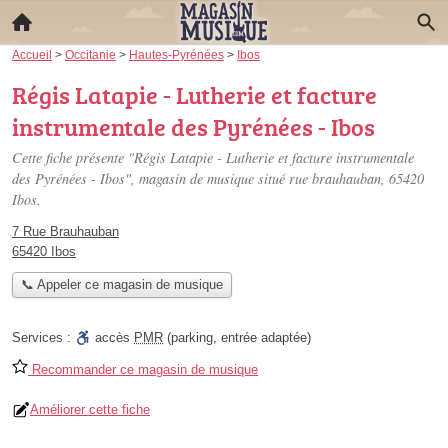
Accueil
>
Occitanie
>
Hautes-Pyrénées
>
Ibos
Régis Latapie - Lutherie et facture
instrumentale des Pyrénées - Ibos
Cette fiche présente "Régis Latapie - Lutherie et facture instrumentale
des Pyrénées - Ibos", magasin de musique situé
rue brauhauban
, 65420
Ibos.
7 Rue Brauhauban
65420 Ibos
📞 Appeler ce magasin de musique
Services :
accès
PMR
(parking, entrée adaptée)
Recommander ce magasin de musique
Améliorer cette fiche