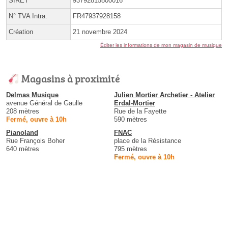
SIRET
93792815800016
N° TVA Intra.
FR47937928158
Création
21 novembre 2024
Éditer les informations de mon magasin de musique
Magasins à proximité
Delmas Musique
Julien Mortier Archetier - Atelier
avenue Général de Gaulle
Erdal-Mortier
208 mètres
Rue de la Fayette
Fermé, ouvre à 10h
590 mètres
Pianoland
FNAC
Rue François Boher
place de la Résistance
640 mètres
795 mètres
Fermé, ouvre à 10h