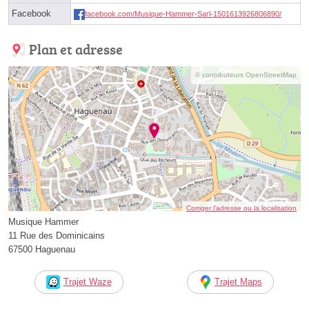
Facebook
facebook.com/Musique-Hammer-Sarl-1501613926806890/
Plan et adresse
© contributeurs OpenStreetMap
Corriger l’adresse ou la localisation
Musique Hammer
11 Rue des Dominicains
67500 Haguenau
Trajet Waze
Trajet Maps