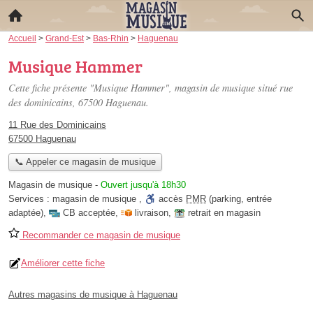
Accueil
>
Grand-Est
>
Bas-Rhin
>
Haguenau
Musique Hammer
Cette fiche présente "Musique Hammer", magasin de musique situé
rue
des dominicains
, 67500 Haguenau.
11 Rue des Dominicains
67500 Haguenau
📞 Appeler ce magasin de musique
Magasin de musique
-
Ouvert jusqu'à 18h30
Services :
magasin de musique
,
accès
PMR
(parking, entrée
adaptée)
,
CB acceptée
,
livraison
,
retrait en magasin
Recommander ce magasin de musique
Améliorer cette fiche
Autres magasins de musique à Haguenau