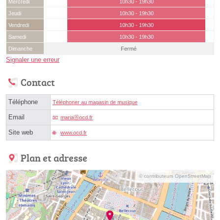
Mercredi
10h30 - 19h30
Jeudi
10h30 - 19h30
Vendredi
10h30 - 19h30
Samedi
10h30 - 19h30
Dimanche
Fermé
Signaler une erreur
Contact
Téléphone
Téléphoner au magasin de musique
Email
mariaⓐocd.fr
Site web
www.ocd.fr
Plan et adresse
© contributeurs OpenStreetMap