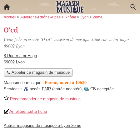
Accueil
>
Auvergne-Rhône-Alpes
>
Rhône
>
Lyon
>
2ème
O'cd
Cette fiche présente "O'cd", magasin de musique situé
rue victor hugo
,
69002 Lyon.
8 Rue Victor Hugo
69002 Lyon
📞 Appeler ce magasin de musique
Magasin de musique
-
Fermé, ouvre à 10h30
Services :
accès
PMR
(entrée adaptée)
,
CB acceptée
Recommander ce magasin de musique
Améliorer cette fiche
Autres magasins de musique à Lyon 2ème