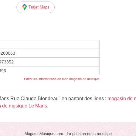
Trajet Maps
5200063
473352
1996
Éditer les informations de mon magasin de musique
ans Rue Claude Blondeau" en partant des liens :
magasin de m
 de musique Le Mans
.
MagasinMusique.com - La passion de la musique