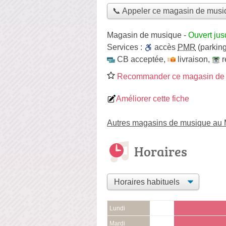
📞 Appeler ce magasin de musi
Magasin de musique
-
Ouvert jus
Services :
accès
PMR
(parking
CB acceptée
,
livraison
,
r
Recommander ce magasin de
Améliorer cette fiche
Autres magasins de musique au
Horaires
Lundi
Mardi