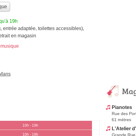
que
qu'à 19h
, entrée adaptée, toilettes accessibles)
,
etrait en magasin
 musique
 Mans
Mag
Pianotes
Rue des Pon
61 mètres
10h - 19h
L'Atelier 
Grande Rue
10h - 19h