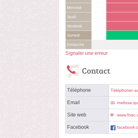
Mercredi
Jeudi
Vendredi
Samedi
Dimanche
Signaler une erreur
Contact
Téléphone
Téléphoner a
Email
melissa.q
Site web
www.fnac.
Facebook
facebook.