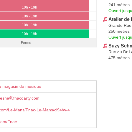
241 mètres
10h - 19h
Ouvert jusqu
10h - 19h
Atelier de 
Grande Rue
10h - 19h
250 mètres
10h - 19h
Ouvert jusqu
Fermé
Suzy Schm
Rue du Dr L
475 mètres
u magasin de musique
uesneⓐfnacdarty.com
com/Le-Mans/Fnac-Le-Mans/cl94/w-4
com/Fnac