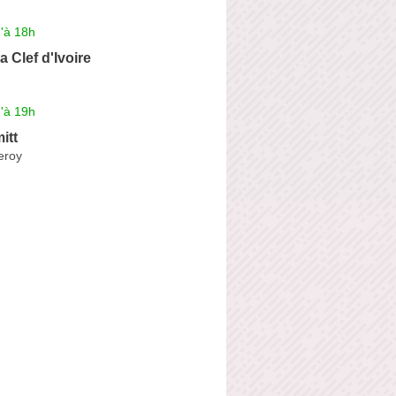
'à 18h
la Clef d'Ivoire
'à 19h
itt
eroy