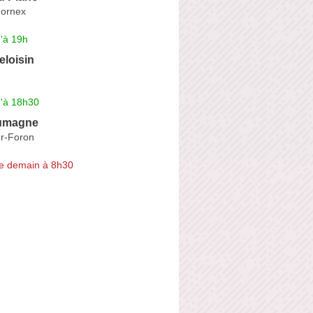
Mornex
'à 19h
eloisin
u'à 18h30
aumagne
r-Foron
e demain à 8h30