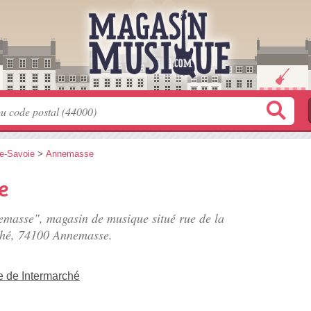
e-Savoie
>
Annemasse
e
emasse", magasin de musique situé
rue de la
ché
, 74100 Annemasse.
e de Intermarché