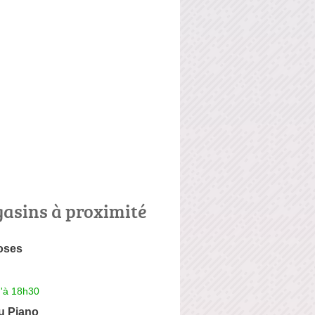
asins à proximité
oses
u'à 18h30
du Piano