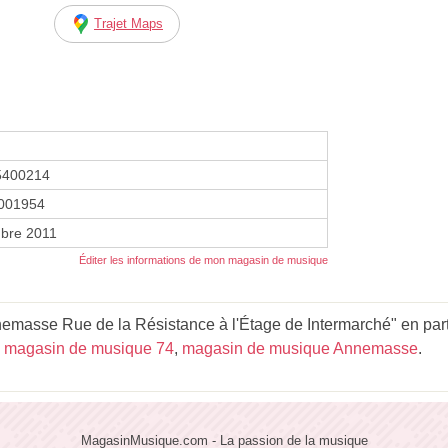
Trajet Maps
5400214
001954
bre 2011
Éditer les informations de mon magasin de musique
masse Rue de la Résistance à l'Étage de Intermarché" en parta
,
magasin de musique 74
,
magasin de musique Annemasse
.
MagasinMusique.com - La passion de la musique