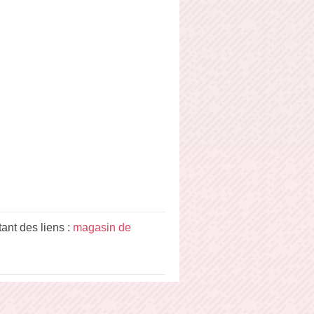
nt des liens :
magasin de