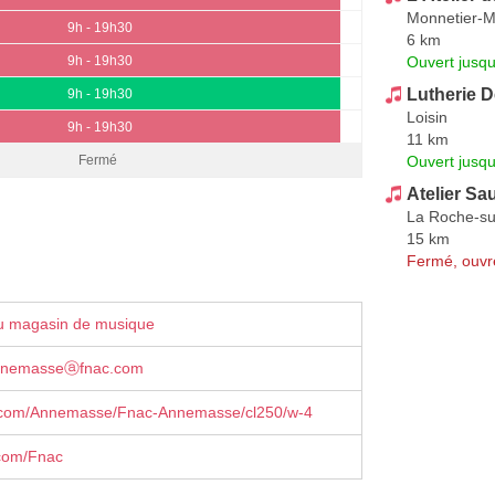
Monnetier-
9h - 19h30
6 km
Ouvert jusqu
9h - 19h30
Lutherie D
9h - 19h30
Loisin
9h - 19h30
11 km
Ouvert jusq
Fermé
Atelier S
La Roche-su
15 km
Fermé, ouvr
u magasin de musique
annemasseⓐfnac.com
com/Annemasse/Fnac-Annemasse/cl250/w-4
com/Fnac