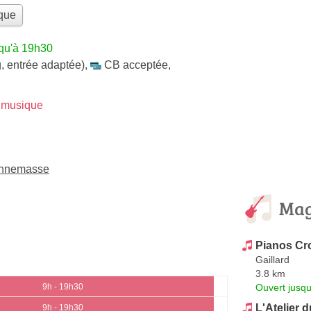
que
squ'à 19h30
, entrée adaptée)
,
CB acceptée
,
 musique
Annemasse
Mag
Pianos Cr
Gaillard
3.8 km
Ouvert jusq
9h - 19h30
L'Atelier 
9h - 19h30