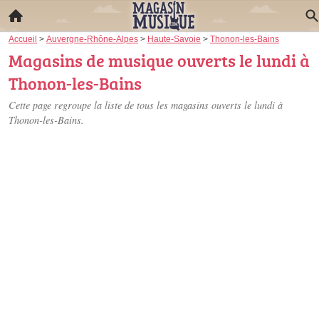
Accueil
>
Auvergne-Rhône-Alpes
>
Haute-Savoie
>
Thonon-les-Bains
Magasins de musique ouverts le lundi à
Thonon-les-Bains
Cette page regroupe la liste de tous les magasins ouverts le lundi à
Thonon-les-Bains.