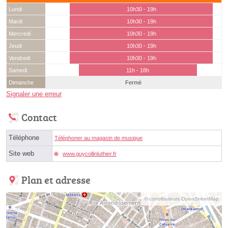
Lundi
10h30 - 19h
Mardi
10h30 - 19h
Mercredi
10h30 - 19h
Jeudi
10h30 - 19h
Vendredi
10h30 - 19h
Samedi
11h - 18h
Dimanche
Fermé
Signaler une erreur
Contact
Téléphone
Téléphoner au magasin de musique
Site web
www.guycollinluthier.fr
Plan et adresse
© contributeurs OpenStreetMap