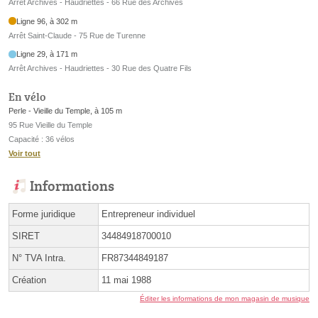
Arrêt Archives - Haudriettes - 66 Rue des Archives
Ligne 96, à 302 m
Arrêt Saint-Claude - 75 Rue de Turenne
Ligne 29, à 171 m
Arrêt Archives - Haudriettes - 30 Rue des Quatre Fils
En vélo
Perle - Vieille du Temple, à 105 m
95 Rue Vieille du Temple
Capacité : 36 vélos
Voir tout
Informations
Forme juridique
Entrepreneur individuel
SIRET
34484918700010
N° TVA Intra.
FR87344849187
Création
11 mai 1988
Éditer les informations de mon magasin de musique