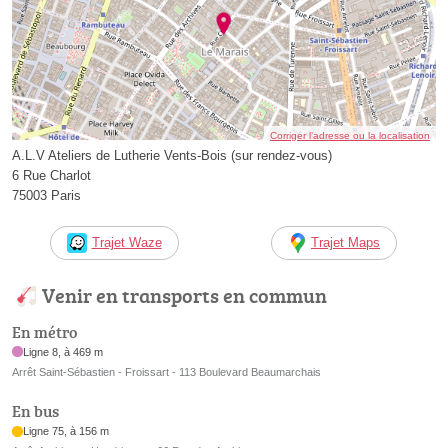
Corriger l’adresse ou la localisation
A.L.V Ateliers de Lutherie Vents-Bois (sur rendez-vous)
6 Rue Charlot
75003 Paris
Trajet Waze
Trajet Maps
Venir en transports en commun
En métro
Ligne 8, à 469 m
Arrêt Saint-Sébastien - Froissart - 113 Boulevard Beaumarchais
En bus
Ligne 75, à 156 m