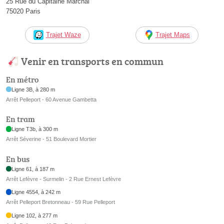
25 Rue du Capitaine Marchal
75020 Paris
Trajet Waze
Trajet Maps
Venir en transports en commun
En métro
Ligne 3B, à 280 m
Arrêt Pelleport - 60 Avenue Gambetta
En tram
Ligne T3b, à 300 m
Arrêt Séverine - 51 Boulevard Mortier
En bus
Ligne 61, à 187 m
Arrêt Lefèvre - Surmelin - 2 Rue Ernest Lefèvre
Ligne 4554, à 242 m
Arrêt Pelleport Bretonneau - 59 Rue Pelleport
Ligne 102, à 277 m