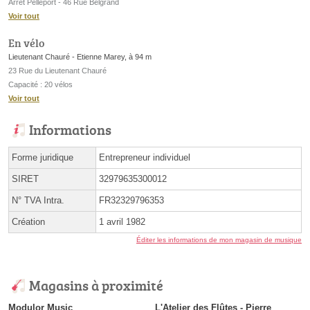
Arrêt Pelleport - 46 Rue Belgrand
Voir tout
En vélo
Lieutenant Chauré - Etienne Marey, à 94 m
23 Rue du Lieutenant Chauré
Capacité : 20 vélos
Voir tout
Informations
Forme juridique
Entrepreneur individuel
SIRET
32979635300012
N° TVA Intra.
FR32329796353
Création
1 avril 1982
Éditer les informations de mon magasin de musique
Magasins à proximité
Modulor Music
L'Atelier des Flûtes - Pierre