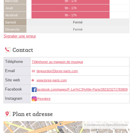
Mercredi
9h - 17h
Jeudi
9h - 17h
Vendredi
9h - 17h
Samedi
Fermé
Dimanche
Fermé
Signaler une erreur
Contact
Téléphone
Téléphoner au magasin de musique
Email
degourdonⓐloree-paris.com
Site web
www.loree-paris.com
Facebook
facebook.com/pages/F-Lor%C3%A9e-Paris/282323271783809
Instagram
@explore
Plan et adresse
© contributeurs OpenStreetMap