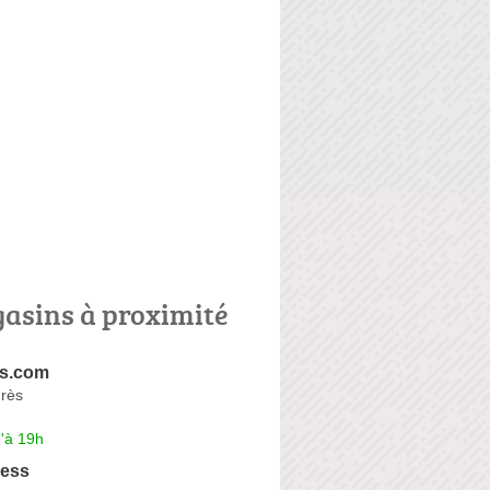
asins à proximité
s.com
urès
'à 19h
ress