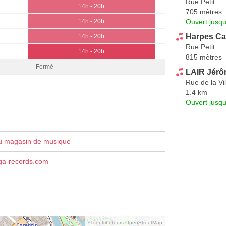
Rue Petit
14h - 20h
705 mètres
Ouvert jusq
14h - 20h
Harpes Ca
14h - 20h
Rue Petit
14h - 20h
815 mètres
Fermé
LAIR Jér
Rue de la Vil
1.4 km
Ouvert jusqu
u magasin de musique
a-records.com
© contributeurs OpenStreetMap