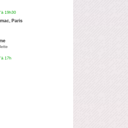
u'à 19h30
mac, Paris
ôme
lette
'à 17h