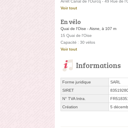
Arrêt Canal de l'Ourcq - 49 Rue de l
Voir tout
En vélo
Quai de l'Oise - Aisne, à 107 m
15 Quai de l'Oise
Capacité : 30 vélos
Voir tout
Informations
Forme juridique
SARL
SIRET
8351928
N° TVA Intra.
FR51835
Création
5 décemb