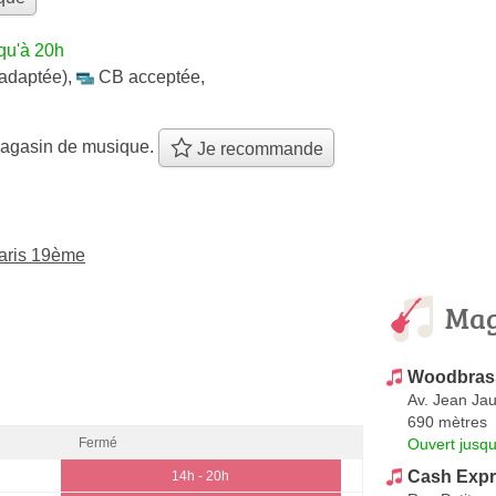
qu'à 20h
 adaptée)
,
CB acceptée
,
agasin de musique.
Je recommande
aris 19ème
Mag
Woodbras
Av. Jean Ja
690 mètres
Ouvert jusqu
Fermé
Cash Exp
14h - 20h