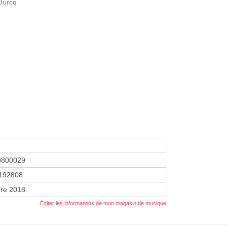
’Ourcq
0800029
192808
re 2018
Éditer les informations de mon magasin de musique