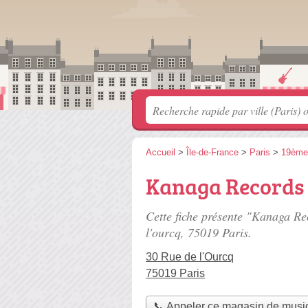
Accueil
>
Île-de-France
>
Paris
>
19ème
Kanaga Records
Cette fiche présente "Kanaga R
l'ourcq
, 75019 Paris.
30 Rue de l'Ourcq
75019 Paris
📞 Appeler ce magasin de musi