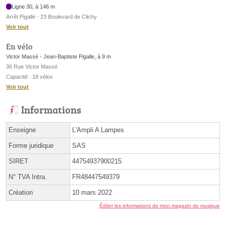
Ligne 30, à 146 m
Arrêt Pigalle - 23 Boulevard de Clichy
Voir tout
En vélo
Victor Massé - Jean-Baptiste Pigalle, à 9 m
36 Rue Victor Massé
Capacité : 18 vélos
Voir tout
Informations
Enseigne
L'Ampli A Lampes
Forme juridique
SAS
SIRET
44754937900215
N° TVA Intra.
FR48447549379
Création
10 mars 2022
Éditer les informations de mon magasin de musique