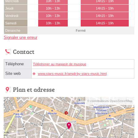
Mercredi
10h - 13h
14h15 - 19h
Jeudi
10h - 13h
14h15 - 19h
Vendredi
10h - 13h
14h15 - 19h
Samedi
10h - 13h
14h15 - 19h
Dimanche
Fermé
Signaler une erreur
Contact
Téléphone
Téléphoner au magasin de musique
Site web
www.stars-music.fr/ampli-by-stars-music.html
Plan et adresse
© contributeurs OpenStreetMap