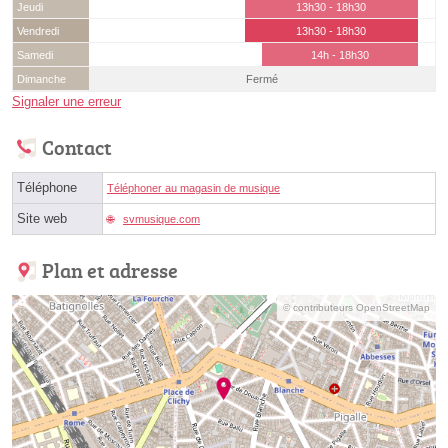
Jeudi
13h30 - 18h30
Vendredi
13h30 - 18h30
Samedi
14h - 18h30
Dimanche
Fermé
Signaler une erreur
Contact
Téléphone
Téléphoner au magasin de musique
Site web
svmusique.com
Plan et adresse
© contributeurs OpenStreetMap