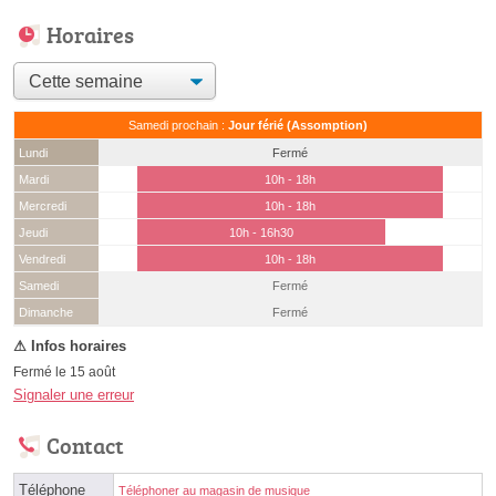
Horaires
Samedi prochain :
Jour férié (Assomption)
Lundi
Fermé
Mardi
10h - 18h
Mercredi
10h - 18h
Jeudi
10h - 16h30
Vendredi
10h - 18h
Samedi
Fermé
(15 août)
Dimanche
Fermé
Fermé le 15 août
Signaler une erreur
Contact
Téléphone
Téléphoner au magasin de musique