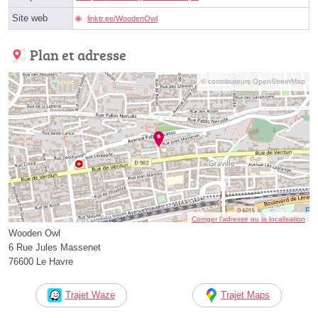
Site web
linktr.ee/WoodenOwl
Plan et adresse
© contributeurs OpenStreetMap
Corriger l’adresse ou la localisation
Wooden Owl
6 Rue Jules Massenet
76600 Le Havre
Trajet Waze
Trajet Maps