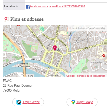
Facebook
facebook.com/pages/Fnac/454723657917965
Plan et adresse
© contributeurs OpenStreetMap
Corriger l’adresse ou la localisation
FNAC
22 Rue Paul Doumer
77000 Melun
Trajet Waze
Trajet Maps