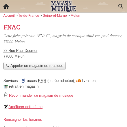
Accueil
>
Île-de-France
>
Seine-et-Marne
>
Melun
FNAC
Cette fiche présente "FNAC", magasin de musique situé
rue paul doumer
,
77000 Melun.
22 Rue Paul Doumer
77000 Melun
📞 Appeler ce magasin de musique
Services :
accès
PMR
(entrée adaptée)
,
livraison
,
retrait en magasin
Recommander ce magasin de musique
Améliorer cette fiche
Renseigner les horaires