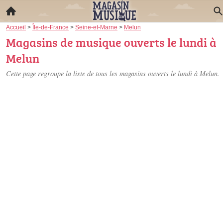
Accueil
>
Île-de-France
>
Seine-et-Marne
>
Melun
Magasins de musique ouverts le lundi à
Melun
Cette page regroupe la liste de tous les magasins ouverts le lundi à Melun.