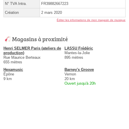
N° TVA Intra.
FR39882667223
Création
2 mars 2020
Éditer les informations de mon magasin de musique
Magasins à proximité
Henri SELMER Paris (ateliers de
LASSU Frédéric
production)
Mantes-la-Jolie
Rue Maurice Berteaux
895 mètres
655 mètres
Hexamusic
Barney's Groove
Épône
Vernon
9 km
20 km
Ouvert jusqu'à 20h