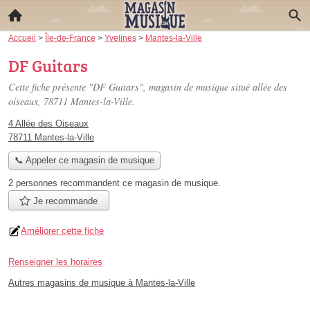
Accueil
>
Île-de-France
>
Yvelines
>
Mantes-la-Ville
DF Guitars
Cette fiche présente "DF Guitars", magasin de musique situé
allée des
oiseaux
, 78711 Mantes-la-Ville.
4 Allée des Oiseaux
78711 Mantes-la-Ville
📞 Appeler ce magasin de musique
2 personnes
recommandent
ce magasin de musique.
Je recommande
Améliorer cette fiche
Renseigner les horaires
Autres magasins de musique à Mantes-la-Ville