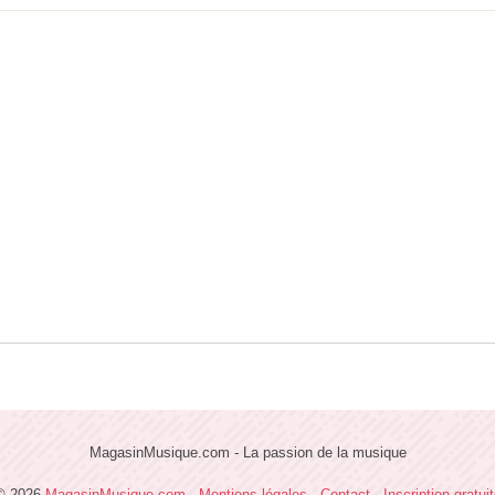
MagasinMusique.com - La passion de la musique
© 2026
MagasinMusique.com
-
Mentions légales
-
Contact
-
Inscription gratui