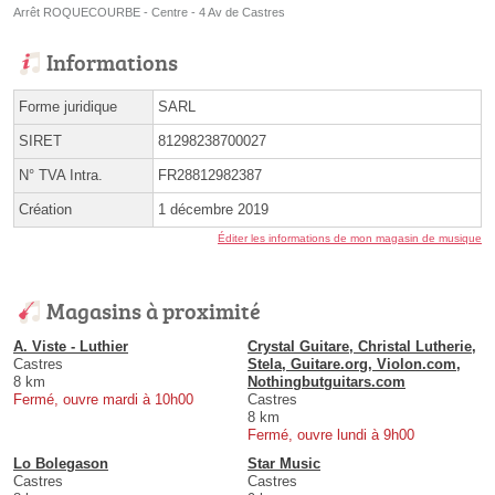
Arrêt ROQUECOURBE - Centre - 4 Av de Castres
Informations
Forme juridique
SARL
SIRET
81298238700027
N° TVA Intra.
FR28812982387
Création
1 décembre 2019
Éditer les informations de mon magasin de musique
Magasins à proximité
A. Viste - Luthier
Crystal Guitare, Christal Lutherie,
Castres
Stela, Guitare.org, Violon.com,
8 km
Nothingbutguitars.com
Fermé, ouvre mardi à 10h00
Castres
8 km
Fermé, ouvre lundi à 9h00
Lo Bolegason
Star Music
Castres
Castres