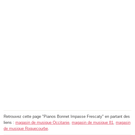
Retrouvez cette page "Pianos Bonnet Impasse Frescaty" en partant des
liens :
magasin de musique Occitanie
,
magasin de musique 81
,
magasin
de musique Roquecourbe
.