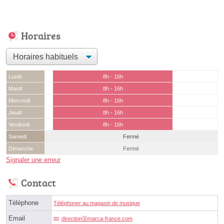
Horaires
Lundi
8h - 16h
Mardi
8h - 16h
Mercredi
8h - 16h
Jeudi
8h - 16h
Vendredi
8h - 16h
Samedi
Fermé
Dimanche
Fermé
Signaler une erreur
Contact
Téléphone
Téléphoner au magasin de musique
Email
directionⓐmarca-france.com