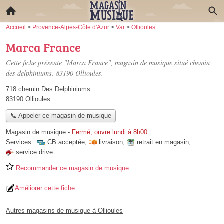
Accueil
>
Provence-Alpes-Côte d'Azur
>
Var
>
Ollioules
Marca France
Cette fiche présente "Marca France", magasin de musique situé
chemin
des delphiniums
, 83190 Ollioules.
718 chemin Des Delphiniums
83190 Ollioules
📞 Appeler ce magasin de musique
Magasin de musique
-
Fermé, ouvre lundi à 8h00
Services :
CB acceptée
,
livraison
,
retrait en magasin
,
service drive
Recommander ce magasin de musique
Améliorer cette fiche
Autres magasins de musique à Ollioules