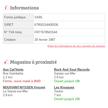
Informations
Forme juridique
SARL
SIRET
67950154400036
N° TVA Intra.
FR77679501544
Création
28 février 1987
Éditer les informations de mon magasin de musique
Magasins à proximité
Aux Cat'Vents
Rock And Soul Records
Rue Gambetta
Sanary-sur-Mer
2.2 km
2.8 km
Fermé, ouvre mardi à 9h00
Ouvert jusqu'à 19h
NOUVIANT-NYSSEN Vincent
Les Kiosques
La Seyne-sur-Mer
Toulon
3.9 km
7 km
Ouvert jusqu'à 19h