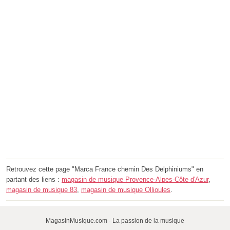
Retrouvez cette page "Marca France chemin Des Delphiniums" en
partant des liens :
magasin de musique Provence-Alpes-Côte d'Azur
,
magasin de musique 83
,
magasin de musique Ollioules
.
MagasinMusique.com - La passion de la musique