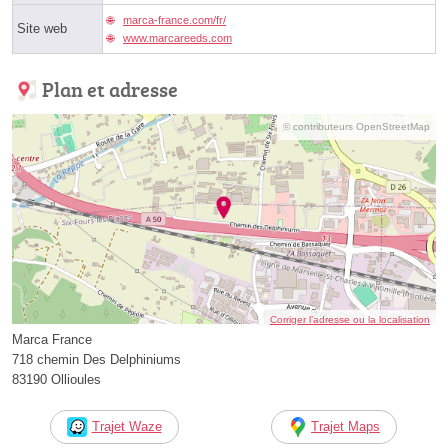
marca-france.com/fr/
Site web
www.marcareeds.com
Plan et adresse
© contributeurs OpenStreetMap
Corriger l’adresse ou la localisation
Marca France
718 chemin Des Delphiniums
83190 Ollioules
Trajet Waze
Trajet Maps