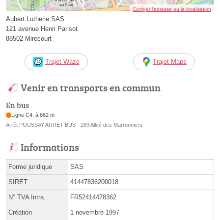
Corriger l’adresse ou la localisation
Aubert Lutherie SAS
121 avenue Henri Parisot
88502 Mirecourt
Trajet Waze
Trajet Maps
Venir en transports en commun
En bus
Ligne C4, à 662 m
Arrêt POUSSAY ARRET BUS - 289 Alleé des Marronniers
Informations
Forme juridique
SAS
SIRET
41447836200018
N° TVA Intra.
FR52414478362
Création
1 novembre 1997