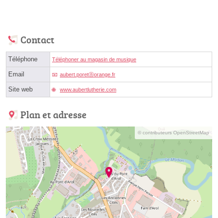
Contact
Téléphone
Téléphoner au magasin de musique
Email
aubert.poretⓐorange.fr
Site web
www.aubertlutherie.com
Plan et adresse
© contributeurs OpenStreetMap