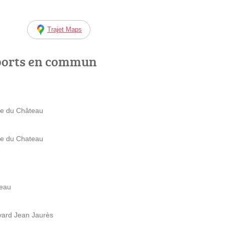
Trajet Maps
ports en commun
ue du Château
ue du Chateau
teau
evard Jean Jaurès