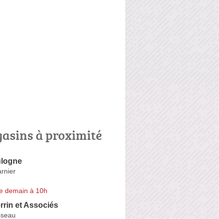
asins à proximité
logne
rnier
e demain à 10h
rrin et Associés
sseau