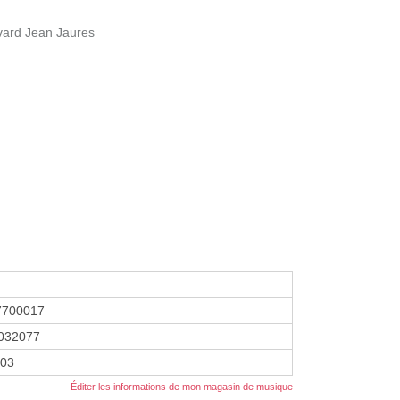
evard Jean Jaures
7700017
032077
003
Éditer les informations de mon magasin de musique