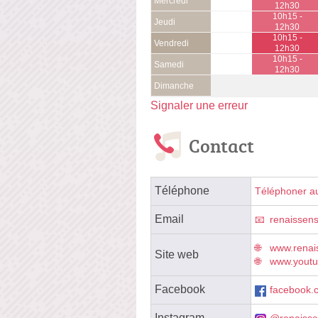
Mercredi
12h30
10h15 -
Jeudi
12h30
10h15 -
Vendredi
12h30
10h15 -
Samedi
12h30
Dimanche
Signaler une erreur
Contact
Téléphone
Téléphoner a
Email
renaissen
www.renais
Site web
www.yout
Facebook
facebook.c
Instagram