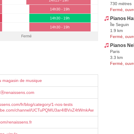
14h15 - 19h
730 mètres
Fermé, ouvr
14h30 - 19h
Pianos Ha
14h30 - 19h
Île Seguin
14h30 - 19h
1.9 km
Fermé, ouvr
Fermé
Pianos Ne
Paris
3.3 km
Fermé, ouvr
u magasin de musique
sⓐrenaissens.com
sens.com/fr/blog/category/1-nos-tests
ube.com/channel/UCTuPQMU3ar4IBVxZ4tWmkAw
om/renaissens.fr