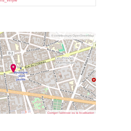
ns_vinyle
© contributeurs OpenStreetMap
Corriger l’adresse ou la localisation