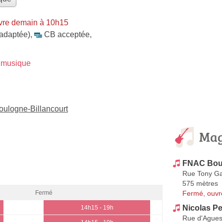
vre demain à 10h15
 adaptée)
,
CB acceptée
,
 musique
ulogne-Billancourt
Mag
FNAC Bou
Rue Tony Ga
575 mètres
Fermé, ouvr
Fermé
Nicolas Pe
14h15 - 19h
Rue d'Ague