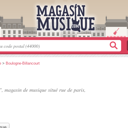
e
>
Boulogne-Billancourt
s", magasin de musique situé
rue de paris
,
que